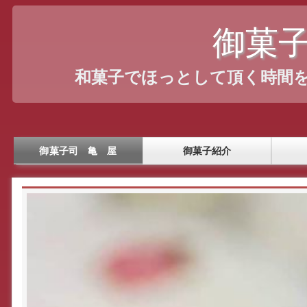
御
菓
和菓子でほっとして頂く時間
御菓子司 亀 屋
御菓子紹介